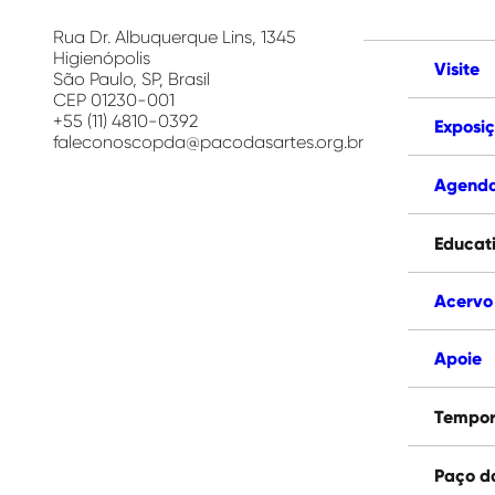
das
Artes
Rua Dr. Albuquerque Lins, 1345
Higienópolis
Visite
São Paulo, SP, Brasil
CEP 01230-001
+55 (11) 4810-0392
Exposi
faleconoscopda@pacodasartes.org.br
Agend
Educat
Acervo
Apoie
Tempor
Paço d