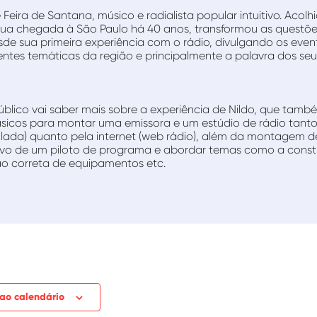
 Feira de Santana, músico e radialista popular intuitivo. Aco
a chegada à São Paulo há 40 anos, transformou as questõe
sde sua primeira experiência com o rádio, divulgando os event
rentes temáticas da região e principalmente a palavra dos seu
blico vai saber mais sobre a experiência de Nildo, que també
icos para montar uma emissora e um estúdio de rádio tanto
lada) quanto pela internet (web rádio), além da montagem d
ivo de um piloto de programa e abordar temas como a cons
ação correta de equipamentos etc.
 ao calendário