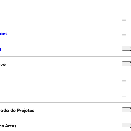
ções
a
ivo
ada de Projetos
as Artes