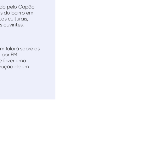
lhido pelo Capão
s do bairro em
os culturais,
s ouvintes.
m falará sobre os
 por FM
e fazer uma
trução de um