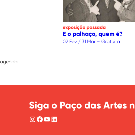
exposição
passada
E o palhaço, quem é?
02 Fev / 31 Mar – Gratuita
agenda
Siga o Paço das Artes n
Instagram
Facebook
YouTube
LinkedIn