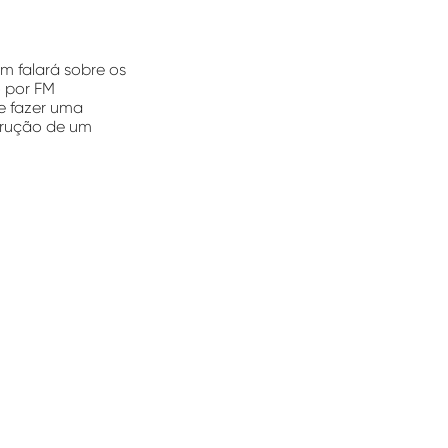
m falará sobre os
 por FM
e fazer uma
trução de um