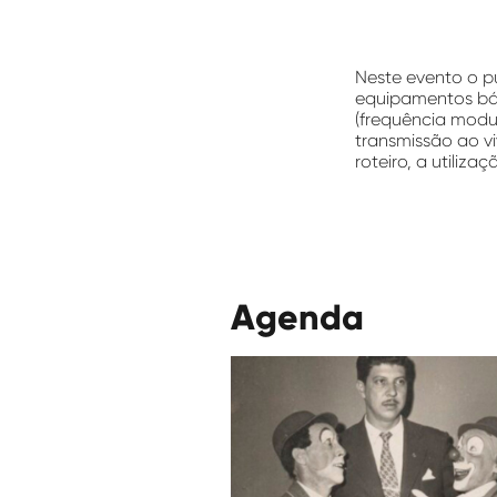
Neste evento o pú
equipamentos bás
(frequência modu
transmissão ao v
roteiro, a utiliz
Agenda