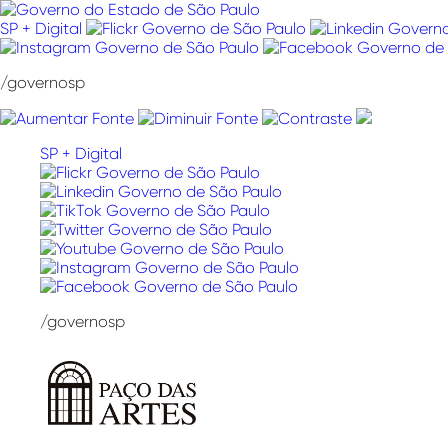
Pular
para
SP + Digital
o
conteúdo
/governosp
SP + Digital
/governosp
Paço