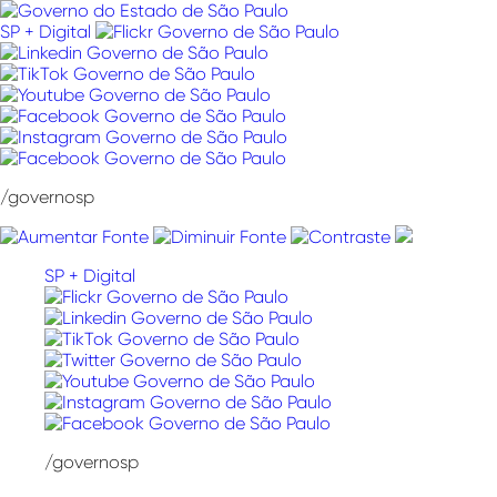
Pular
para
SP + Digital
o
conteúdo
/governosp
SP + Digital
/governosp