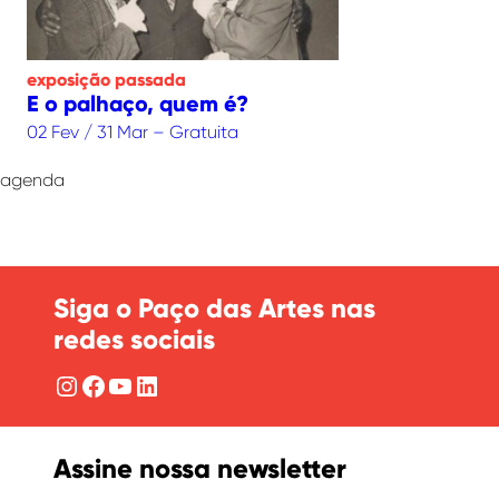
exposição
passada
E o palhaço, quem é?
02 Fev / 31 Mar – Gratuita
agenda
Siga o Paço das Artes nas
redes sociais
Instagram
Facebook
YouTube
LinkedIn
Assine nossa newsletter