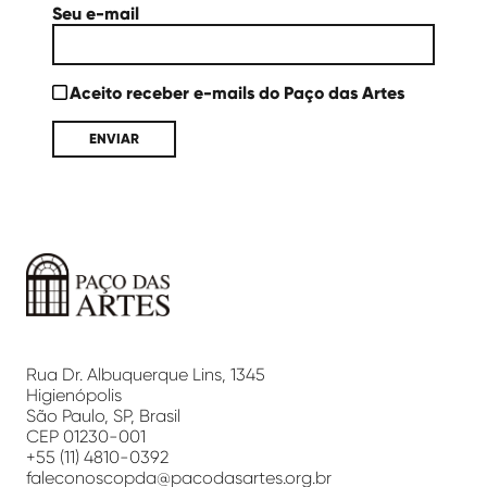
Seu e-mail
Aceito receber e-mails do Paço das Artes
Paço
das
Artes
Rua Dr. Albuquerque Lins, 1345
Higienópolis
São Paulo, SP, Brasil
CEP 01230-001
+55 (11) 4810-0392
faleconoscopda@pacodasartes.org.br