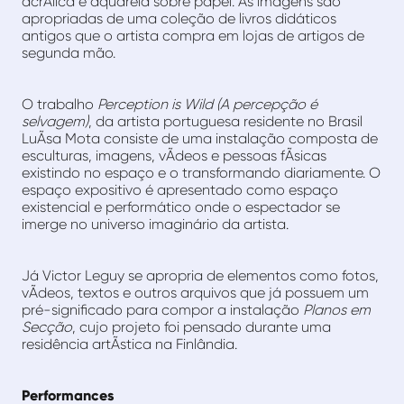
acrÃ­lica e aquarela sobre papel. As imagens são
apropriadas de uma coleção de livros didáticos
antigos que o artista compra em lojas de artigos de
segunda mão.
O trabalho
Perception is Wild (A percepção é
selvagem)
, da artista portuguesa residente no Brasil
LuÃ­sa Mota consiste de uma instalação composta de
esculturas, imagens, vÃ­deos e pessoas fÃ­sicas
existindo no espaço e o transformando diariamente. O
espaço expositivo é apresentado como espaço
existencial e performático onde o espectador se
imerge no universo imaginário da artista.
Já Victor Leguy se apropria de elementos como fotos,
vÃ­deos, textos e outros arquivos que já possuem um
pré-significado para compor a instalação
Planos em
Secção
, cujo projeto foi pensado durante uma
residência artÃ­stica na Finlândia.
Performances