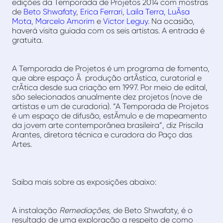
edições da Temporada de Projetos 2014 com mostras
de
Beto Shwafaty
,
Erica Ferrari
,
Laila Terra
,
LuÃ­sa
Mota
,
Marcelo Amorim
e
Victor Leguy
. Na ocasião,
haverá visita guiada com os seis artistas. A entrada é
gratuita.
A Temporada de Projetos é um programa de fomento,
que abre espaço Ã produção artÃ­stica, curatorial e
crÃ­tica desde sua criação em 1997. Por meio de edital,
são selecionados anualmente dez projetos (nove de
artistas e um de curadoria). “A Temporada de Projetos
é um espaço de difusão, estÃ­mulo e de mapeamento
da jovem arte contemporânea brasileira”, diz Priscila
Arantes, diretora técnica e curadora do Paço das
Artes.
Saiba mais sobre as exposições abaixo:
A instalação
Remediações
, de Beto Shwafaty, é o
resultado de uma exploração a respeito de como