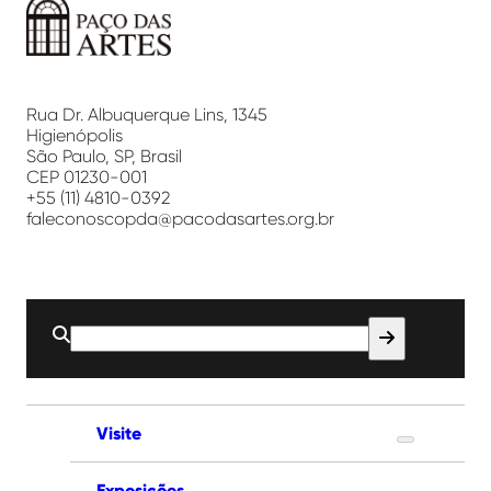
Paço
das
Artes
Rua Dr. Albuquerque Lins, 1345
Higienópolis
São Paulo, SP, Brasil
CEP 01230-001
+55 (11) 4810-0392
faleconoscopda@pacodasartes.org.br
Buscar
por:
Visite
Exposições