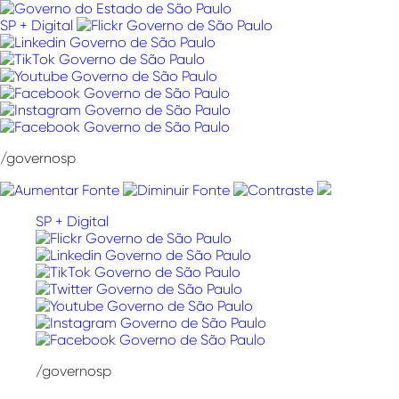
Pular
para
SP + Digital
o
conteúdo
/governosp
SP + Digital
/governosp