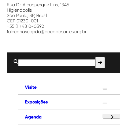
Artes
Rua Dr. Albuquerque Lins, 1345
Higienópolis
São Paulo, SP, Brasil
CEP 01230-001
+55 (11) 4810-0392
faleconoscopda@pacodasartes.org.br
Buscar
por:
Visite
Exposições
Agenda