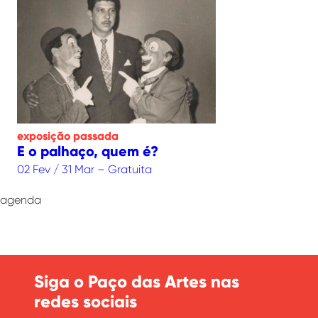
exposição
passada
E o palhaço, quem é?
02 Fev / 31 Mar – Gratuita
agenda
Siga o Paço das Artes nas
redes sociais