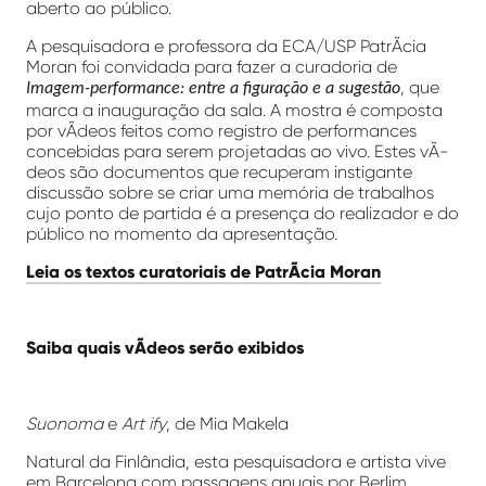
aberto ao público.
A pesquisadora e professora da ECA/USP PatrÃ­cia
Moran foi convidada para fazer a curadoria de
, que
Imagem-performance: entre a figuração e a sugestão
marca a inauguração da sala. A mostra é composta
por vÃ­deos feitos como registro de performances
concebidas para serem projetadas ao vivo. Estes vÃ­
deos são documentos que recuperam instigante
discussão sobre se criar uma memória de trabalhos
cujo ponto de partida é a presença do realizador e do
público no momento da apresentação.
Leia os textos curatoriais de PatrÃ­cia Moran
Saiba quais vÃ­deos serão exibidos
Suonoma
e
Art ify
, de Mia Makela
Natural da Finlândia, esta pesquisadora e artista vive
em Barcelona com passagens anuais por Berlim.