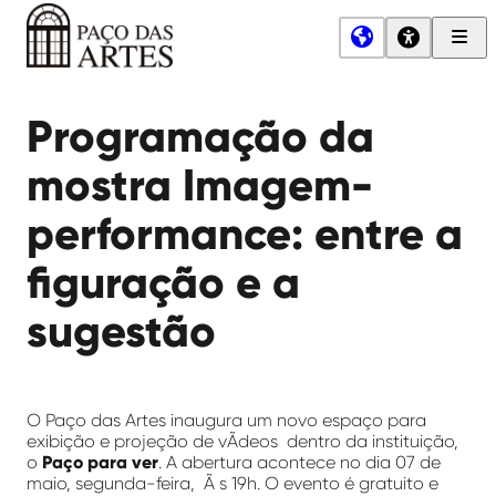
Men
Princ
Paço
das
Programação da
Artes
mostra Imagem-
performance: entre a
figuração e a
sugestão
O Paço das Artes inaugura um novo espaço para
exibição e projeção de vÃ­deos dentro da instituição,
o
Paço para ver
. A abertura acontece no dia 07 de
maio, segunda-feira, Ã s 19h. O evento é gratuito e