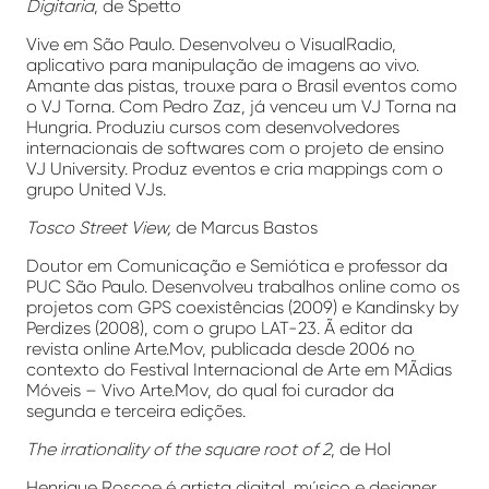
Digitaria
, de Spetto
Vive em São Paulo. Desenvolveu o VisualRadio,
aplicativo para manipulação de imagens ao vivo.
Amante das pistas, trouxe para o Brasil eventos como
o VJ Torna. Com Pedro Zaz, já venceu um VJ Torna na
Hungria. Produziu cursos com desenvolvedores
internacionais de softwares com o projeto de ensino
VJ University. Produz eventos e cria mappings com o
grupo United VJs.
Tosco Street View,
de Marcus Bastos
Doutor em Comunicação e Semiótica e professor da
PUC São Paulo. Desenvolveu trabalhos online como os
projetos com GPS coexistências (2009) e Kandinsky by
Perdizes (2008), com o grupo LAT-23. Ã editor da
revista online Arte.Mov, publicada desde 2006 no
contexto do Festival Internacional de Arte em MÃ­dias
Móveis – Vivo Arte.Mov, do qual foi curador da
segunda e terceira edições.
The irrationality of the square root of 2
, de Hol
Henrique Roscoe é artista digital, músico e designer.