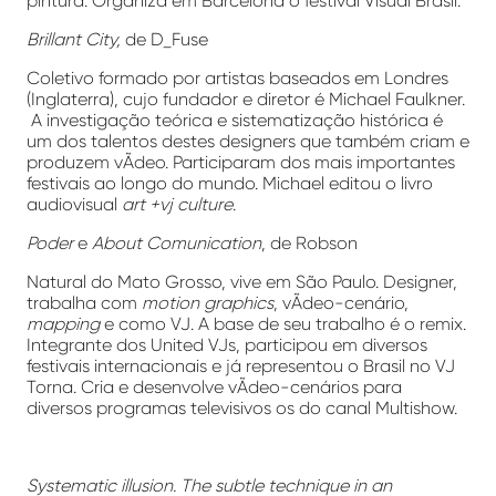
pintura. Organiza em Barcelona o festival Visual Brasil.
Brillant City,
de D_Fuse
Coletivo formado por artistas baseados em Londres
(Inglaterra), cujo fundador e diretor é Michael Faulkner.
A investigação teórica e sistematização histórica é
um dos talentos destes designers que também criam e
produzem vÃ­deo. Participaram dos mais importantes
festivais ao longo do mundo. Michael editou o livro
audiovisual
art +vj culture
.
Poder
e
About Comunication
, de Robson
Natural do Mato Grosso, vive em São Paulo. Designer,
trabalha com
motion graphics
, vÃ­deo-cenário,
mapping
e como VJ. A base de seu trabalho é o remix.
Integrante dos United VJs, participou em diversos
festivais internacionais e já representou o Brasil no VJ
Torna. Cria e desenvolve vÃ­deo-cenários para
diversos programas televisivos os do canal Multishow.
Systematic illusion. The subtle technique in an