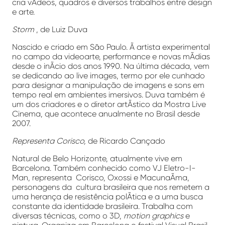
cria vÃ­deos, quadros e diversos trabalhos entre design
e arte.
Storm
, de Luiz Duva
Nascido e criado em São Paulo. Ã artista experimental
no campo da videoarte, performance e novas mÃ­dias
desde o inÃ­cio dos anos 1990. Na última década, vem
se dedicando ao
live images,
termo por ele cunhado
para designar a manipulação de imagens e sons em
tempo real em ambientes imersivos.
Duva
também é
um dos criadores e o diretor artÃ­stico da
Mostra Live
Cinema
, que acontece anualmente no Brasil desde
2007.
Representa Corisco,
de Ricardo Cançado
Natural de Belo Horizonte, atualmente vive em
Barcelona. Também conhecido como VJ Eletro-I-
Man, representa Corisco, Oxossi e MacunaÃ­ma,
personagens da cultura brasileira que nos remetem a
uma herança de resistência polÃ­tica e a uma busca
constante da identidade brasileira. Trabalha com
diversas técnicas, como o 3D,
motion graphics
e