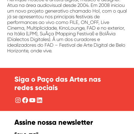
Atua na área audiovisual desde 2004. Em 2008 iniciou
um novo projeto generativo chamado Hol, com o qual
já se apresentou nos principais festivais de
performances ao vivo como FILE, ON_OFF, Live
Cinema, Multiplicidade, KinoLounge, FAD e no exterior,
na Itália (LPM), SuÃ­ça (Mapping Festival) e BolÃ­via
(Dialectos Digitales). Ã um dos curadores e
idealizadores do FAD – Festival de Arte Digital de Belo
Horizonte, onde vive.
Siga o Paço das Artes nas
redes sociais
Instagram
Facebook
YouTube
LinkedIn
Assine nossa newsletter