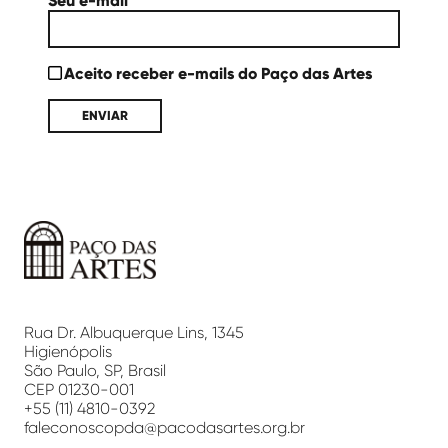
Seu e-mail
Aceito receber e-mails do Paço das Artes
Paço
das
Artes
Rua Dr. Albuquerque Lins, 1345
Higienópolis
São Paulo, SP, Brasil
CEP 01230-001
+55 (11) 4810-0392
faleconoscopda@pacodasartes.org.br