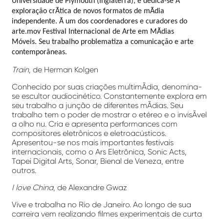
Universidade de Plymouth (Inglaterra), e dedica-se Ã
exploração crÃ­tica de novos formatos de mÃ­dia
independente. Ã um dos coordenadores e curadores do
arte.mov Festival Internacional de Arte em MÃ­dias
Móveis. Seu trabalho problematiza a comunicação e arte
contemporâneas.
Train
, de Herman Kolgen
Conhecido por suas criações multimÃ­dia, denomina-
se escultor audiocinético. Constantemente explora em
seu trabalho a junção de diferentes mÃ­dias. Seu
trabalho tem o poder de mostrar o etéreo e o invisÃ­vel
a olho nu. Cria e apresenta performances com
compositores eletrônicos e eletroacústicos.
Apresentou-se nos mais importantes festivais
internacionais, como o Ars Eletrônica, Sonic Acts,
Tapei Digital Arts, Sonar, Bienal de Veneza, entre
outros.
I love China
, de Alexandre Gwaz
Vive e trabalha no Rio de Janeiro. Ao longo de sua
carreira vem realizando filmes experimentais de curta