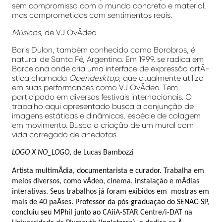
sem compromisso com o mundo concreto e material,
mas comprometidas com sentimentos reais.
Músicos,
de VJ OvÃ­deo
Boris Dulon, também conhecido como Borobros, é
natural de Santa Fé, Argentina. Em 1999. se radica em
Barcelona onde cria uma interface de expressão artÃ­
stica chamada
Opendesktop
, que atualmente utiliza
em suas performances como VJ OvÃ­deo. Tem
participado em diversos festivais internacionais. O
trabalho aqui apresentado busca a conjunção de
imagens estáticas e dinâmicas, espécie de colagem
em movimento. Busca a criação de um mural com
vida carregado de anedotas.
LOGO X NO_LOGO
, de Lucas Bambozzi
Artista multimÃ­dia, documentarista e curador.
Trabalha em
meios diversos, como vÃ­deo, cinema, instalação e mÃ­dias
interativas. Seus trabalhos já foram exibidos em mostras em
mais de 40 paÃ­ses.
Professor da pós-graduação do SENAC-SP,
concluiu seu MPhil junto ao
CAiiA-STAR Centre/i-DAT na