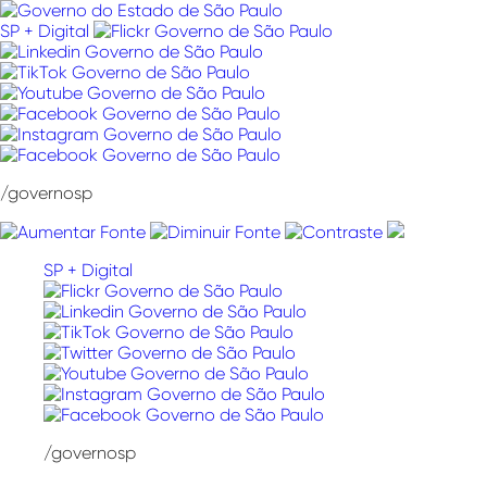
Pular
para
SP + Digital
o
conteúdo
/governosp
SP + Digital
/governosp