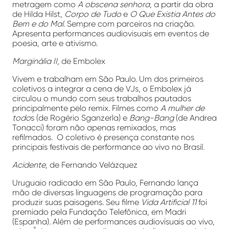
metragem como
A obscena senhora
, a partir da obra
de Hilda Hilst,
Corpo de Tudo
e
O Que Existia Antes do
Bem e do Mal
. Sempre com parceiros na criação.
Apresenta performances audiovisuais em eventos de
poesia, arte e ativismo.
Marginália II
, de Embolex
Vivem e trabalham em São Paulo. Um dos primeiros
coletivos a integrar a cena de VJs, o Embolex já
circulou o mundo com seus trabalhos pautados
principalmente pelo remix. Filmes como
A mulher de
todo
s (de Rogério Sganzerla) e
Bang-Bang
(de Andrea
Tonacci) foram não apenas remixados, mas
refilmados. O coletivo é presença constante nos
principais festivais de performance ao vivo no Brasil.
Acidente
, de Fernando Velázquez
Uruguaio radicado em São Paulo, Fernando lança
mão de diversas linguagens de programação para
produzir suas paisagens. Seu filme
Vida Artificial
11
foi
premiado pela Fundação Telefônica, em Madri
(Espanha). Além de performances audiovisuais ao vivo,