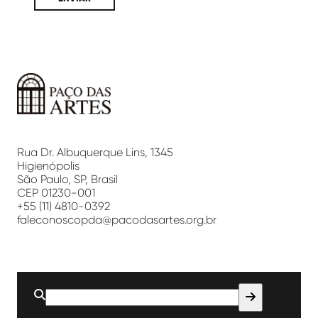
Paço
das
Artes
Rua Dr. Albuquerque Lins, 1345
Higienópolis
São Paulo, SP, Brasil
CEP 01230-001
+55 (11) 4810-0392
faleconoscopda@pacodasartes.org.br
Buscar
por: