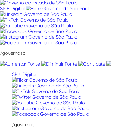
Pular
para
SP + Digital
o
conteúdo
/governosp
SP + Digital
/governosp