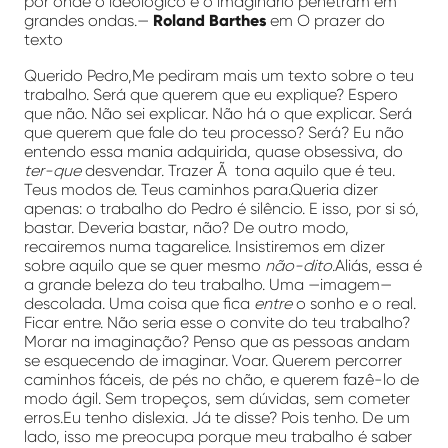
por onde o ideológico e o imaginário penetram em
grandes ondas.—
Roland Barthes
em O prazer do
texto
Querido Pedro,Me pediram mais um texto sobre o teu
trabalho. Será que querem que eu explique? Espero
que não. Não sei explicar. Não há o que explicar. Será
que querem que fale do teu processo? Será? Eu não
entendo essa mania adquirida, quase obsessiva, do
ter-que
desvendar. Trazer Ã tona aquilo que é teu.
Teus modos de. Teus caminhos para.Queria dizer
apenas: o trabalho do Pedro é silêncio. E isso, por si só,
bastar. Deveria bastar, não? De outro modo,
recairemos numa tagarelice. Insistiremos em dizer
sobre aquilo que se quer mesmo
não-dito
.Aliás, essa é
a grande beleza do teu trabalho. Uma —imagem—
descolada. Uma coisa que fica
entre
o sonho e o real.
Ficar entre. Não seria esse o convite do teu trabalho?
Morar na imaginação? Penso que as pessoas andam
se esquecendo de imaginar. Voar. Querem percorrer
caminhos fáceis, de pés no chão, e querem fazê-lo de
modo ágil. Sem tropeços, sem dúvidas, sem cometer
erros.Eu tenho dislexia. Já te disse? Pois tenho. De um
lado, isso me preocupa porque meu trabalho é saber