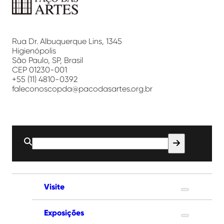
Paço
das
Artes
Rua Dr. Albuquerque Lins, 1345
Higienópolis
São Paulo, SP, Brasil
CEP 01230-001
+55 (11) 4810-0392
faleconoscopda@pacodasartes.org.br
Buscar
por:
Visite
Exposições