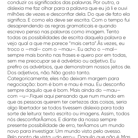
conduzir os significados das palavras. Por outro, a
dislexia me faz olhar para a palavra que eu já li e ouvi
milhões de vezes e desconfiar dela. Do que de fato ela
significa. E como ela deve ser escrita. Com o tempo fui
desaprendendo as regras gramaticais e quando
escrevo penso nas palavras como imagem. Tento
todas as possibilidades de escrita daquela palavra e
vejo qual a que me parece “mais certa”.Ãs vezes, eu
troco o —mal— com o —mau—. Eu acho o —mal—
sempre mais bonito nas frases e quero por em todas,
sem me preocupar se é advérbio ou adjetivo. Eu
prefiro os advérbios, que demonstram nossos jeitos de.
Dos adjetivos, não. Não gosto tanto.
Categoricamente, eles não deixam margem para
negociação: bom é bom e mau é mau. Eu desconfio
sempre daquilo que é bom. Mais ainda do —mau—
com —u—.Fiquei aqui pensando que num mundo em
que as pessoas querem ter certezas das coisas, seria
algo libertador se todos tivessem dislexia para toda
sorte de leitura: texto escrito ou imagens. Assim, todos
nós desconfiarÃ­amos. E diante da nossa sempre
presente possibilidade de erro, terÃ­amos um mundo
novo para investigar. Um mundo visto pelo avesso.
Pelo ponto de vista —do erro—. Daquilo que não é. Mas