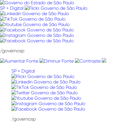
Pular
para
SP + Digital
o
conteúdo
/governosp
SP + Digital
/governosp