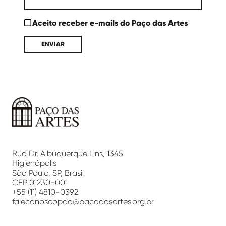
Aceito receber e-mails do Paço das Artes
Paço
das
Artes
Rua Dr. Albuquerque Lins, 1345
Higienópolis
São Paulo, SP, Brasil
CEP 01230-001
+55 (11) 4810-0392
faleconoscopda@pacodasartes.org.br