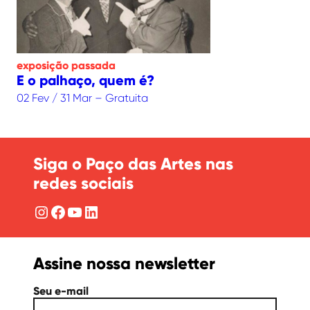
exposição
passada
E o palhaço, quem é?
02 Fev / 31 Mar – Gratuita
Siga o Paço das Artes nas
redes sociais
Instagram
Facebook
YouTube
LinkedIn
Assine nossa newsletter
Seu e-mail