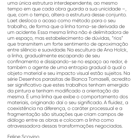
uma única estrutura interdependente, ao mesmo
tempo em que cada obra guarda a sua unicidade –,
que, com o tempo, altera a estrutura desse conjunto.
Laet desloca o acaso como método para o seu
trabalho, de forma que a linha torna-se derivada de
um acidente. Essa mesma linha não é delimitadora de
um espaço, mas estabelecimento de dúvidas, “rios”
que transmitem um forte sentimento de aproximação
entre silêncio e suavidade. Na escultura de Ana Holck,
a linha, gradualmente escapando de seu
confinamento e dissipando-se no espaço ao redor, é
também o agente de uma entropia gradual à qual o
objeto material e seu impacto visual estão sujeitos. Na
série Desenhos parasitas de Bianca Tomaselli, acredito
ser significativo que estes trabalhos tenham emergido
da pintura e tenham modificado a orientação da
mesma. É uma linha que exibe o comportamento dos
materiais, originando daí o seu significado. A fluidez, a
coexistência na diferença, o caráter processual e a
fragmentação são situações que criam campos de
diálogo entre as obras e colocam a linha como
atravessadora dessas transformações negociadas.
Felipe Scovino