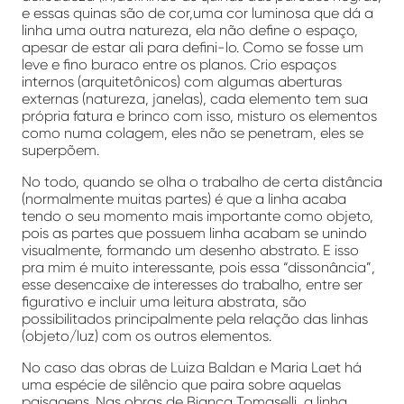
e essas quinas são de cor,uma cor luminosa que dá a
linha uma outra natureza, ela não define o espaço,
apesar de estar ali para defini-lo. Como se fosse um
leve e fino buraco entre os planos. Crio espaços
internos (arquitetônicos) com algumas aberturas
externas (natureza, janelas), cada elemento tem sua
própria fatura e brinco com isso, misturo os elementos
como numa colagem, eles não se penetram, eles se
superpõem.
No todo, quando se olha o trabalho de certa distância
(normalmente muitas partes) é que a linha acaba
tendo o seu momento mais importante como objeto,
pois as partes que possuem linha acabam se unindo
visualmente, formando um desenho abstrato. E isso
pra mim é muito interessante, pois essa “dissonância”,
esse desencaixe de interesses do trabalho, entre ser
figurativo e incluir uma leitura abstrata, são
possibilitados principalmente pela relação das linhas
(objeto/luz) com os outros elementos.
No caso das obras de Luiza Baldan e Maria Laet há
uma espécie de silêncio que paira sobre aquelas
paisagens. Nas obras de Bianca Tomaselli, a linha