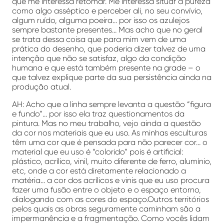
que me interessa retomar. Me interessa situar a pureza
como algo asséptico e perceber ali, no seu convívio,
algum ruído, alguma poeira… por isso os azulejos
sempre bastante presentes… Mas acho que no geral
se trata dessa coisa que para mim vem de uma
prática do desenho, que poderia dizer talvez de uma
intenção que não se satisfaz, algo da condição
humana e que está também presente na grade – o
que talvez explique parte da sua persistência ainda na
produção atual.
AH: Acho que a linha sempre levanta a questão “figura
e fundo”… por isso ela traz questionamentos da
pintura. Mas no meu trabalho, vejo ainda a questão
da cor nos materiais que eu uso. As minhas esculturas
têm uma cor que é pensada para não parecer cor… o
material que eu uso é “colorido” pois é artificial:
plástico, acrílico, vinil, muito diferente de ferro, alumínio,
etc, onde a cor está diretamente relacionado a
matéria… a cor dos acrílicos e vinis que eu uso procura
fazer uma fusão entre o objeto e o espaço entorno,
dialogando com as cores do espaço.Outros territórios
pelos quais as obras seguramente caminham são a
impermanência e a fragmentação. Como vocês lidam