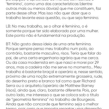
‘feminino’, como uma das características (dentre
outras mais ou menos óbvias) que me constituem, faz
parte desse olhar. Mas isso não quer dizer que o
trabalho levante essa questão, ou que seja feminino.
LB: No meu trabalho, se o olhar é feminino, o é
somente porque ter sido elaborado por uma mulher.
Este ponto não é fundamental na produção.
BT: Não gosto dessa ideia de uma arte feminina.
Porque sempre penso meu trabalho num polo, ao
contrário, bastante masculino, risos. Teria que falar do
pai, de uma certa engenharia agrária que me cerca.
Ou da casa modernista em que nasci e morei por 29
anos, mas a cadeira não me serve no momento… Meu
trabalho é bastante braçal e operário e, nesse sentido,
próximo de uma noção extremamente grosseira, rude,
do desenho preto e branco tal como quer Richard
Serra ou o arquiteto/operário de Matthew Barney
(risos), ainda que, claro, bastante diferente. Pois, por
outro lado, me interessa o que se coloca sob o título
de “geometria feminina” no trabalho de Bourgeois.
Ainda que não concorde que feminino seja o melhor
termo, pois creio que importa resgatar uma dimensão