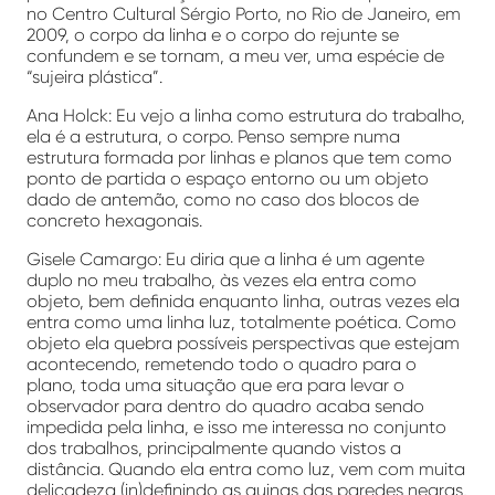
no Centro Cultural Sérgio Porto, no Rio de Janeiro, em
2009, o corpo da linha e o corpo do rejunte se
confundem e se tornam, a meu ver, uma espécie de
“sujeira plástica”.
Ana Holck: Eu vejo a linha como estrutura do trabalho,
ela é a estrutura, o corpo. Penso sempre numa
estrutura formada por linhas e planos que tem como
ponto de partida o espaço entorno ou um objeto
dado de antemão, como no caso dos blocos de
concreto hexagonais.
Gisele Camargo: Eu diria que a linha é um agente
duplo no meu trabalho, às vezes ela entra como
objeto, bem definida enquanto linha, outras vezes ela
entra como uma linha luz, totalmente poética. Como
objeto ela quebra possíveis perspectivas que estejam
acontecendo, remetendo todo o quadro para o
plano, toda uma situação que era para levar o
observador para dentro do quadro acaba sendo
impedida pela linha, e isso me interessa no conjunto
dos trabalhos, principalmente quando vistos a
distância. Quando ela entra como luz, vem com muita
delicadeza (in)definindo as quinas das paredes negras,