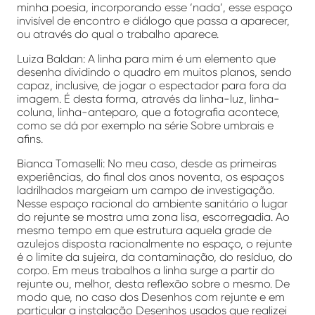
minha poesia, incorporando esse ‘nada’, esse espaço
invisível de encontro e diálogo que passa a aparecer,
ou através do qual o trabalho aparece.
Luiza Baldan: A linha para mim é um elemento que
desenha dividindo o quadro em muitos planos, sendo
capaz, inclusive, de jogar o espectador para fora da
imagem. É desta forma, através da linha-luz, linha-
coluna, linha-anteparo, que a fotografia acontece,
como se dá por exemplo na série Sobre umbrais e
afins.
Bianca Tomaselli: No meu caso, desde as primeiras
experiências, do final dos anos noventa, os espaços
ladrilhados margeiam um campo de investigação.
Nesse espaço racional do ambiente sanitário o lugar
do rejunte se mostra uma zona lisa, escorregadia. Ao
mesmo tempo em que estrutura aquela grade de
azulejos disposta racionalmente no espaço, o rejunte
é o limite da sujeira, da contaminação, do resíduo, do
corpo. Em meus trabalhos a linha surge a partir do
rejunte ou, melhor, desta reflexão sobre o mesmo. De
modo que, no caso dos Desenhos com rejunte e em
particular a instalação Desenhos usados que realizei