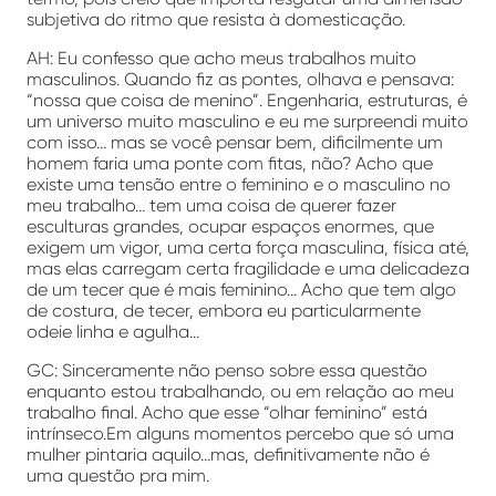
subjetiva do ritmo que resista à domesticação.
AH: Eu confesso que acho meus trabalhos muito
masculinos. Quando fiz as pontes, olhava e pensava:
“nossa que coisa de menino”. Engenharia, estruturas, é
um universo muito masculino e eu me surpreendi muito
com isso… mas se você pensar bem, dificilmente um
homem faria uma ponte com fitas, não? Acho que
existe uma tensão entre o feminino e o masculino no
meu trabalho… tem uma coisa de querer fazer
esculturas grandes, ocupar espaços enormes, que
exigem um vigor, uma certa força masculina, física até,
mas elas carregam certa fragilidade e uma delicadeza
de um tecer que é mais feminino… Acho que tem algo
de costura, de tecer, embora eu particularmente
odeie linha e agulha…
GC: Sinceramente não penso sobre essa questão
enquanto estou trabalhando, ou em relação ao meu
trabalho final. Acho que esse “olhar feminino” está
intrínseco.Em alguns momentos percebo que só uma
mulher pintaria aquilo…mas, definitivamente não é
uma questão pra mim.