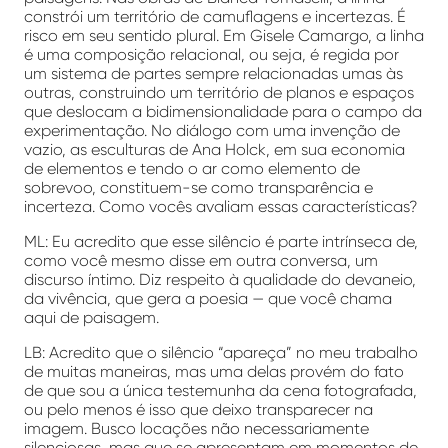
constrói um território de camuflagens e incertezas. É
risco em seu sentido plural. Em Gisele Camargo, a linha
é uma composição relacional, ou seja, é regida por
um sistema de partes sempre relacionadas umas às
outras, construindo um território de planos e espaços
que deslocam a bidimensionalidade para o campo da
experimentação. No diálogo com uma invenção de
vazio, as esculturas de Ana Holck, em sua economia
de elementos e tendo o ar como elemento de
sobrevoo, constituem-se como transparência e
incerteza. Como vocês avaliam essas características?
ML: Eu acredito que esse silêncio é parte intrínseca de,
como você mesmo disse em outra conversa, um
discurso íntimo. Diz respeito à qualidade do devaneio,
da vivência, que gera a poesia — que você chama
aqui de paisagem.
LB: Acredito que o silêncio “apareça” no meu trabalho
de muitas maneiras, mas uma delas provém do fato
de que sou a única testemunha da cena fotografada,
ou pelo menos é isso que deixo transparecer na
imagem. Busco locações não necessariamente
silenciosas, mas que se apresentam em momentos de