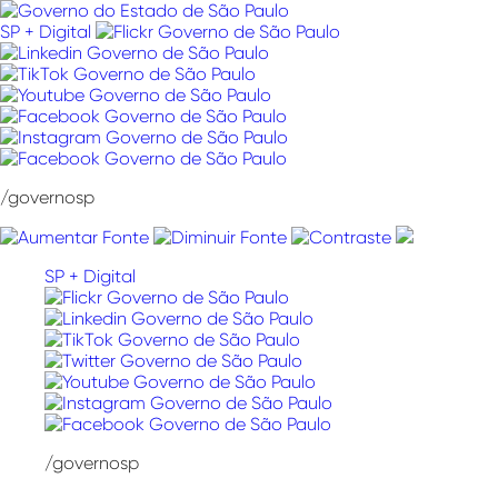
Pular
para
SP + Digital
o
conteúdo
/governosp
SP + Digital
/governosp