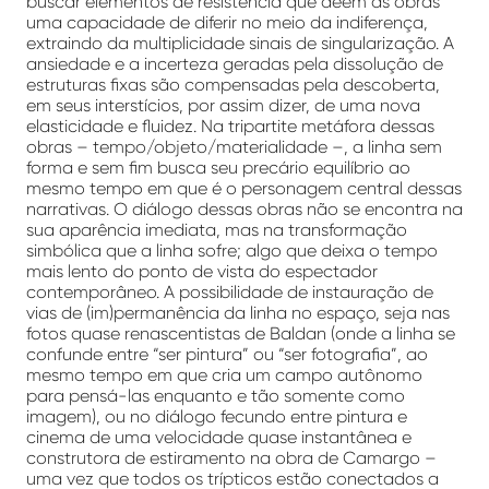
buscar elementos de resistência que dêem às obras
uma capacidade de diferir no meio da indiferença,
extraindo da multiplicidade sinais de singularização. A
ansiedade e a incerteza geradas pela dissolução de
estruturas fixas são compensadas pela descoberta,
em seus interstícios, por assim dizer, de uma nova
elasticidade e fluidez. Na tripartite metáfora dessas
obras – tempo/objeto/materialidade –, a linha sem
forma e sem fim busca seu precário equilíbrio ao
mesmo tempo em que é o personagem central dessas
narrativas. O diálogo dessas obras não se encontra na
sua aparência imediata, mas na transformação
simbólica que a linha sofre; algo que deixa o tempo
mais lento do ponto de vista do espectador
contemporâneo. A possibilidade de instauração de
vias de (im)permanência da linha no espaço, seja nas
fotos quase renascentistas de Baldan (onde a linha se
confunde entre “ser pintura” ou “ser fotografia”, ao
mesmo tempo em que cria um campo autônomo
para pensá-las enquanto e tão somente como
imagem), ou no diálogo fecundo entre pintura e
cinema de uma velocidade quase instantânea e
construtora de estiramento na obra de Camargo –
uma vez que todos os trípticos estão conectados a