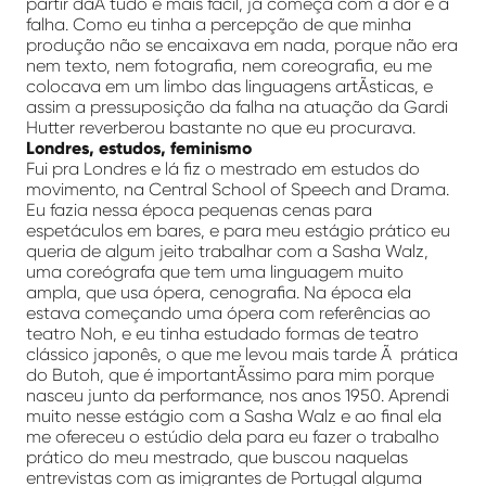
partir daÃ­ tudo é mais fácil, já começa com a dor e a
falha. Como eu tinha a percepção de que minha
produção não se encaixava em nada, porque não era
nem texto, nem fotografia, nem coreografia, eu me
colocava em um limbo das linguagens artÃ­sticas, e
assim a pressuposição da falha na atuação da Gardi
Hutter reverberou bastante no que eu procurava.
Londres, estudos, feminismo
Fui pra Londres e lá fiz o mestrado em estudos do
movimento, na Central School of Speech and Drama.
Eu fazia nessa época pequenas cenas para
espetáculos em bares, e para meu estágio prático eu
queria de algum jeito trabalhar com a Sasha Walz,
uma coreógrafa que tem uma linguagem muito
ampla, que usa ópera, cenografia. Na época ela
estava começando uma ópera com referências ao
teatro Noh, e eu tinha estudado formas de teatro
clássico japonês, o que me levou mais tarde Ã prática
do Butoh, que é importantÃ­ssimo para mim porque
nasceu junto da performance, nos anos 1950. Aprendi
muito nesse estágio com a Sasha Walz e ao final ela
me ofereceu o estúdio dela para eu fazer o trabalho
prático do meu mestrado, que buscou naquelas
entrevistas com as imigrantes de Portugal alguma