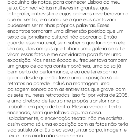
bloquinho de notas, para conhecer Lisboa do meu
jeito. Conheci várias mulheres imigrantes, que
fotografei, entrevistei e cujas palavras reverberavam o
que eu sentia, era como se o que elas contavam
pudessem ser minhas próprias palavras. Esses
encontros tomaram uma dimensão poética que um
texto de jornalismo cultural não abarcaria. Então
guardei esse material, sem saber o que faria com ele.
Um dia, dois amigos que tinham uma galeria de arte
viram essas fotos e me convidaram para fazer uma
exposição. Mas nessa época eu frequentava também
um grupo de dança contemporânea, uma coisa já
bem perto da performance, e eu aceitei expor na
galeria desde que não fosse uma exposição só de
retratos na parede. IncluÃ­ na montagem uma
paisagem sonora com as entrevistas que gravei com
as sete mulheres retratadas. Isso foi por volta de 2005,
e uma diretora de teatro me propôs transformar o
trabalho em peça de teatro. Mesmo vendo o texto
encenado, senti que faltava alguma coisa.
Isoladamente, a encenação teatral não me satisfez,
assim como só uma exposição com as fotos não teria
sido satisfatória. Eu precisava juntar corpo, imagem e
texto, mas ainda não sabia como.