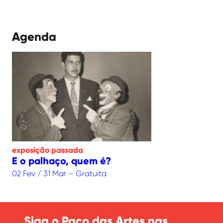
Agenda
exposição
passada
E o palhaço, quem é?
02 Fev / 31 Mar – Gratuita
Siga o Paço das Artes nas