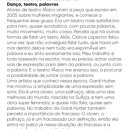
Dança, teatro, palavras
Atores de teatro fÃ­sico viram a peça que escrevi em
2005 sobre mulheres imigrantes, e comecei a
frequentar esse grupo. Era um teatro mais satisfatório
para mim, quase acrobático, com poucas palavras,
muito movimento, muito corpo. Percebi que há outras
formas de falar um texto. Aliás, Clarice Lispector falou
uma vez que não conseguia falar tudo, que havia um
mar dentro dela e nem tudo era exprimÃ­vel em
palavra e eu sinto exatamente isso. Meu trabalho é
todo baseado na escrita, mas eu preciso achar outras
vias de expressão para além da palavra, ou junto com
a palavra. E o teatro fÃ­sico me ensinou isso, a procurar
a possibilidade de juntar corpo e palavra.
Uma artista que conheci nessa época, Gardi Hutter,
me mostrou a simplicidade de uma expressão sem
sons. Ela é uma clown, uma palhaça, aliás uma das
melhores do mundo, nascida na SuÃ­ça, e tem uma
obra super feminista, e quase não fala, quase sem
palavras. No trabalho da Gardi Hutter também
percebi a importância do fracasso. O clown, o
palhaço, já é um fracassado por definição, então ela
entra no palco já nessa situação do fracasso e a