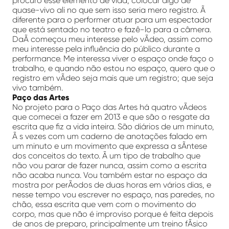
procuro esse elemento de vida, colocar algo de
quase-vivo ali no que sem isso seria mero registro. Ã
diferente para o performer atuar para um espectador
que está sentado no teatro e fazê-lo para a câmera.
DaÃ­ começou meu interesse pelo vÃ­deo, assim como
meu interesse pela influência do público durante a
performance. Me interessa viver o espaço onde faço o
trabalho, e quando não estou no espaço, quero que o
registro em vÃ­deo seja mais que um registro; que seja
vivo também.
Paço das Artes
No projeto para o Paço das Artes há quatro vÃ­deos
que comecei a fazer em 2013 e que são o resgate da
escrita que fiz a vida inteira. São diários de um minuto,
Ã s vezes com um caderno de anotações falado em
um minuto e um movimento que expressa a sÃ­ntese
dos conceitos do texto. Ã um tipo de trabalho que
não vou parar de fazer nunca, assim como a escrita
não acaba nunca. Vou também estar no espaço da
mostra por perÃ­odos de duas horas em vários dias, e
nesse tempo vou escrever no espaço, nas paredes, no
chão, essa escrita que vem com o movimento do
corpo, mas que não é improviso porque é feita depois
de anos de preparo, principalmente um treino fÃ­sico