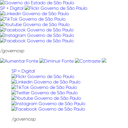
Pular
para
SP + Digital
o
conteúdo
/governosp
SP + Digital
/governosp