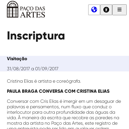
Men
Princ
Paço
das
Inscriptura
Artes
Visitação
31/08/2017 a 01/09/2017
Cristina Elias é artista e coreógrafa.
PAULA BRAGA CONVERSA COM CRISTINA ELIAS
Conversar com Cris Elias é imergir em um desaguar de
palavras e pensamentos, num fluxo que conduz o
interlocutor para outra profundidade das águas da
vida. Ã maneira da escrita que recobre as paredes na
mostra da artista no Paço das Artes, este registro de
uma entrevista pode ser lido em qualquer ordem.