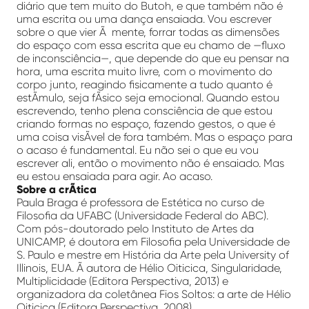
diário que tem muito do Butoh, e que também não é
uma escrita ou uma dança ensaiada. Vou escrever
sobre o que vier Ã mente, forrar todas as dimensões
do espaço com essa escrita que eu chamo de —fluxo
de inconsciência—, que depende do que eu pensar na
hora, uma escrita muito livre, com o movimento do
corpo junto, reagindo fisicamente a tudo quanto é
estÃ­mulo, seja fÃ­sico seja emocional. Quando estou
escrevendo, tenho plena consciência de que estou
criando formas no espaço, fazendo gestos, o que é
uma coisa visÃ­vel de fora também. Mas o espaço para
o acaso é fundamental. Eu não sei o que eu vou
escrever ali, então o movimento não é ensaiado. Mas
eu estou ensaiada para agir. Ao acaso.
Sobre a crÃ­tica
Paula Braga é professora de Estética no curso de
Filosofia da UFABC (Universidade Federal do ABC).
Com pós-doutorado pelo Instituto de Artes da
UNICAMP, é doutora em Filosofia pela Universidade de
S. Paulo e mestre em História da Arte pela University of
Illinois, EUA. Ã autora de Hélio Oiticica, Singularidade,
Multiplicidade (Editora Perspectiva, 2013) e
organizadora da coletânea Fios Soltos: a arte de Hélio
Oiticica (Editora Perspectiva, 2008).