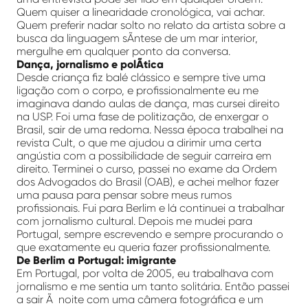
Quem quiser a linearidade cronológica, vai achar.
Quem preferir nadar solto no relato da artista sobre a
busca da linguagem sÃ­ntese de um mar interior,
mergulhe em qualquer ponto da conversa.
Dança, jornalismo e polÃ­tica
Desde criança fiz balé clássico e sempre tive uma
ligação com o corpo, e profissionalmente eu me
imaginava dando aulas de dança, mas cursei direito
na USP. Foi uma fase de politização, de enxergar o
Brasil, sair de uma redoma. Nessa época trabalhei na
revista Cult, o que me ajudou a dirimir uma certa
angústia com a possibilidade de seguir carreira em
direito. Terminei o curso, passei no exame da Ordem
dos Advogados do Brasil (OAB), e achei melhor fazer
uma pausa para pensar sobre meus rumos
profissionais. Fui para Berlim e lá continuei a trabalhar
com jornalismo cultural. Depois me mudei para
Portugal, sempre escrevendo e sempre procurando o
que exatamente eu queria fazer profissionalmente.
De Berlim a Portugal: imigrante
Em Portugal, por volta de 2005, eu trabalhava com
jornalismo e me sentia um tanto solitária. Então passei
a sair Ã noite com uma câmera fotográfica e um