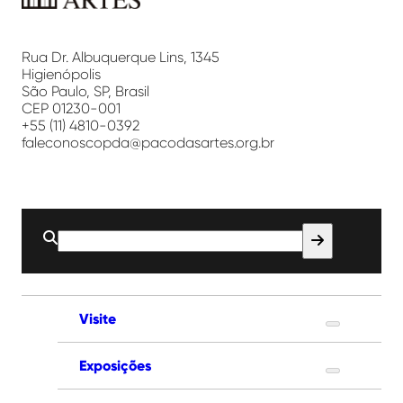
Paço
das
Artes
Rua Dr. Albuquerque Lins, 1345
Higienópolis
São Paulo, SP, Brasil
CEP 01230-001
+55 (11) 4810-0392
faleconoscopda@pacodasartes.org.br
Buscar
por:
Visite
Exposições