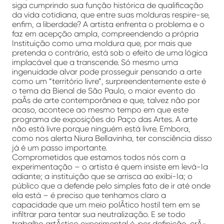
siga cumprindo sua função histórica de qualificação
da vida cotidiana, que entre suas molduras respire-se,
enfim, a liberdade? A artista enfrenta o problema e o
faz em acepção ampla, compreendendo a própria
Instituição como uma moldura que, por mais que
pretenda o contrário, está sob o efeito de uma lógica
implacável que a transcende. Só mesmo uma
ingenuidade alvar pode prosseguir pensando a arte
como um “território livre”, surpreendentemente este é
o tema da Bienal de São Paulo, o maior evento do
paÃ­s de arte contemporânea e que, talvez não por
acaso, acontece ao mesmo tempo em que este
programa de exposições do Paço das Artes. A arte
não está livre porque ninguém está livre. Embora,
como nos alerta Niura Bellavinha, ter consciência disso
já é um passo importante.
Comprometidos que estamos todos nós com a
experimentação – o artista é quem insiste em levá-Ia
adiante; a instituição que se arrisca ao exibi-Ia; o
público que a defende pelo simples fato de ir até onde
ela está – é preciso que tenhamos claro a
capacidade que um meio polÃ­tico hostil tem em se
infiltrar para tentar sua neutralização. E se todo
trabalho artÃ­stico experimental é, por definição, crÃ­