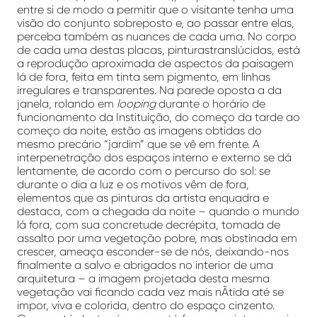
entre si de modo a permitir que o visitante tenha uma
visão do conjunto sobreposto e, ao passar entre elas,
perceba também as nuances de cada uma. No corpo
de cada uma destas placas, pinturastranslúcidas, está
a reprodução aproximada de aspectos da paisagem
lá de fora, feita em tinta sem pigmento, em linhas
irregulares e transparentes. Na parede oposta a da
janela, rolando em
looping
durante o horário de
funcionamento da Instituição, do começo da tarde ao
começo da noite, estão as imagens obtidas do
mesmo precário “jardim” que se vê em frente. A
interpenetração dos espaços interno e externo se dá
lentamente, de acordo com o percurso do sol: se
durante o dia a luz e os motivos vêm de fora,
elementos que as pinturas da artista enquadra e
destaca, com a chegada da noite – quando o mundo
lá fora, com sua concretude decrépita, tomada de
assalto por uma vegetação pobre, mas obstinada em
crescer, ameaça esconder-se de nós, deixando-nos
finalmente a salvo e abrigados no interior de uma
arquitetura – a imagem projetada desta mesma
vegetação vai ficando cada vez mais nÃ­tida até se
impor, viva e colorida, dentro do espaço cinzento.