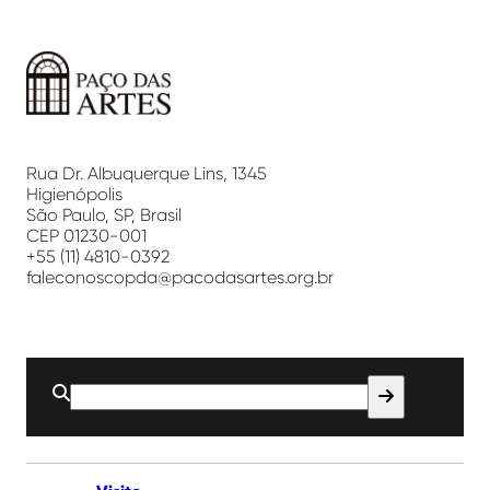
Paço
das
Artes
Rua Dr. Albuquerque Lins, 1345
Higienópolis
São Paulo, SP, Brasil
CEP 01230-001
+55 (11) 4810-0392
faleconoscopda@pacodasartes.org.br
Buscar
por: