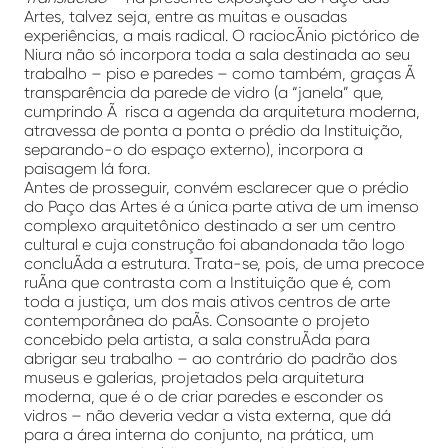
Artes, talvez seja, entre as muitas e ousadas
experiências, a mais radical. O raciocÃ­nio pictórico de
Niura não só incorpora toda a sala destinada ao seu
trabalho – piso e paredes – como também, graças Ã
transparência da parede de vidro (a “janela” que,
cumprindo Ã risca a agenda da arquitetura moderna,
atravessa de ponta a ponta o prédio da Instituição,
separando-o do espaço externo), incorpora a
paisagem lá fora.
Antes de prosseguir, convém esclarecer que o prédio
do Paço das Artes é a única parte ativa de um imenso
complexo arquitetônico destinado a ser um centro
cultural e cuja construção foi abandonada tão logo
concluÃ­da a estrutura. Trata-se, pois, de uma precoce
ruÃ­na que contrasta com a Instituição que é, com
toda a justiça, um dos mais ativos centros de arte
contemporânea do paÃ­s. Consoante o projeto
concebido pela artista, a sala construÃ­da para
abrigar seu trabalho – ao contrário do padrão dos
museus e galerias, projetados pela arquitetura
moderna, que é o de criar paredes e esconder os
vidros – não deveria vedar a vista externa, que dá
para a área interna do conjunto, na prática, um