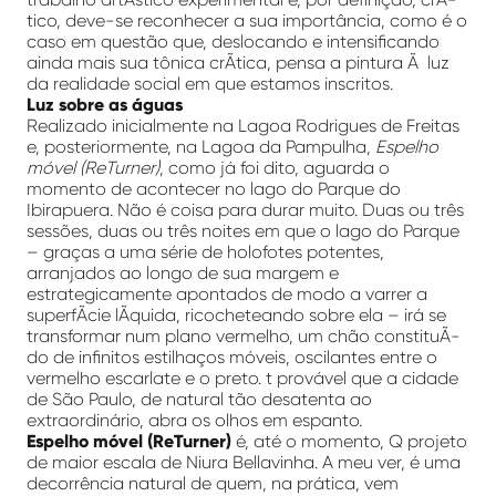
tico, deve-se reconhecer a sua importância, como é o
caso em questão que, deslocando e intensificando
ainda mais sua tônica crÃ­tica, pensa a pintura Ã luz
da realidade social em que estamos inscritos.
Luz sobre as águas
Realizado inicialmente na Lagoa Rodrigues de Freitas
e, posteriormente, na Lagoa da Pampulha,
Espelho
móvel (ReTurner)
, como já foi dito, aguarda o
momento de acontecer no lago do Parque do
Ibirapuera. Não é coisa para durar muito. Duas ou três
sessões, duas ou três noites em que o lago do Parque
– graças a uma série de holofotes potentes,
arranjados ao longo de sua margem e
estrategicamente apontados de modo a varrer a
superfÃ­cie lÃ­quida, ricocheteando sobre ela – irá se
transformar num plano vermelho, um chão constituÃ­
do de infinitos estilhaços móveis, oscilantes entre o
vermelho escarlate e o preto. t provável que a cidade
de São Paulo, de natural tão desatenta ao
extraordinário, abra os olhos em espanto.
Espelho móvel (ReTurner)
é, até o momento, Q projeto
de maior escala de Niura Bellavinha. A meu ver, é uma
decorrência natural de quem, na prática, vem