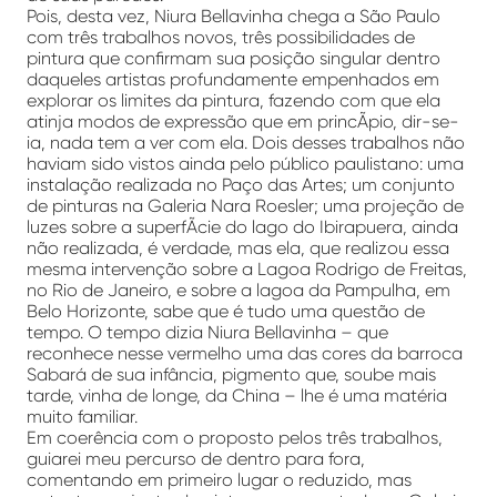
Pois, desta vez, Niura Bellavinha chega a São Paulo
com três trabalhos novos, três possibilidades de
pintura que confirmam sua posição singular dentro
daqueles artistas profundamente empenhados em
explorar os limites da pintura, fazendo com que ela
atinja modos de expressão que em princÃ­pio, dir-se-
ia, nada tem a ver com ela. Dois desses trabalhos não
haviam sido vistos ainda pelo público paulistano: uma
instalação realizada no Paço das Artes; um conjunto
de pinturas na Galeria Nara Roesler; uma projeção de
luzes sobre a superfÃ­cie do lago do Ibirapuera, ainda
não realizada, é verdade, mas ela, que realizou essa
mesma intervenção sobre a Lagoa Rodrigo de Freitas,
no Rio de Janeiro, e sobre a lagoa da Pampulha, em
Belo Horizonte, sabe que é tudo uma questão de
tempo. O tempo dizia Niura Bellavinha – que
reconhece nesse vermelho uma das cores da barroca
Sabará de sua infância, pigmento que, soube mais
tarde, vinha de longe, da China – lhe é uma matéria
muito familiar.
Em coerência com o proposto pelos três trabalhos,
guiarei meu percurso de dentro para fora,
comentando em primeiro lugar o reduzido, mas