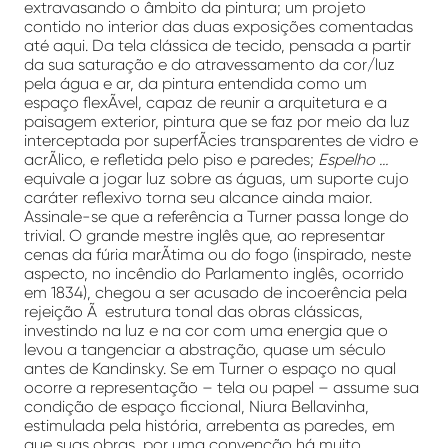
extravasando o âmbito da pintura; um projeto
contido no interior das duas exposições comentadas
até aqui. Da tela clássica de tecido, pensada a partir
da sua saturação e do atravessamento da cor/luz
pela água e ar, da pintura entendida como um
espaço flexÃ­vel, capaz de reunir a arquitetura e a
paisagem exterior, pintura que se faz por meio da luz
interceptada por superfÃ­cies transparentes de vidro e
acrÃ­lico, e refletida pelo piso e paredes;
Espelho …
equivale a jogar luz sobre as águas, um suporte cujo
caráter reflexivo torna seu alcance ainda maior.
Assinale-se que a referência a Turner passa longe do
trivial. O grande mestre inglês que, ao representar
cenas da fúria marÃ­tima ou do fogo (inspirado, neste
aspecto, no incêndio do Parlamento inglês, ocorrido
em 1834), chegou a ser acusado de incoerência pela
rejeição Ã estrutura tonal das obras clássicas,
investindo na luz e na cor com uma energia que o
levou a tangenciar a abstração, quase um século
antes de Kandinsky. Se em Turner o espaço no qual
ocorre a representação – tela ou papel – assume sua
condição de espaço ficcional, Niura Bellavinha,
estimulada pela história, arrebenta as paredes, em
que suas obras, por uma convenção há muito