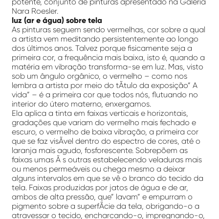
potente, conjunto de pinturas apresentado na Galeria
Nara Roesler.
luz (ar e água) sobre tela
As pinturas seguem sendo vermelhas, cor sobre a qual
a artista vem meditando persistentemente ao longo
dos últimos anos. Talvez porque fisicamente seja a
primeira cor, a frequência mais baixa, isto é, quando a
matéria em vibração transforma-se em luz. Mas, visto
sob um ângulo orgânico, o vermelho – como nos
lembra a artista por meio do tÃ­tulo da exposição” A
vida” – é a primeira cor que todos nós, flutuando no
interior do útero materno, enxergamos.
Ela aplica a tinta em faixas verticais e horizontais,
gradações que variam do vermelho mais fechado e
escuro, o vermelho de baixa vibração, a primeira cor
que se faz visÃ­vel dentro do espectro de cores, até o
laranja mais agudo, fosforescente. Sobrepõem as
faixas umas Ã s outras estabelecendo veladuras mais
ou menos permeáveis ou chega mesmo a deixar
alguns intervalos em que se vê o branco do tecido da
tela. Faixas produzidas por jatos de água e de ar,
ambos de alta pressão, que” lavam” e empurram o
pigmento sobre a superfÃ­cie da tela, obrigando-o a
atravessar o tecido, encharcando-o, impregnando-o,