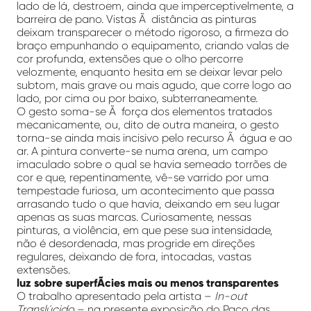
lado de lá, destroem, ainda que imperceptivelmente, a
barreira de pano. Vistas Ã distância as pinturas
deixam transparecer o método rigoroso, a firmeza do
braço empunhando o equipamento, criando valas de
cor profunda, extensões que o olho percorre
velozmente, enquanto hesita em se deixar levar pelo
subtom, mais grave ou mais agudo, que corre logo ao
lado, por cima ou por baixo, subterraneamente.
O gesto soma-se Ã força dos elementos tratados
mecanicamente, ou, dito de outra maneira, o gesto
torna-se ainda mais incisivo pelo recurso Ã água e ao
ar. A pintura converte-se numa arena, um campo
imaculado sobre o qual se havia semeado torrões de
cor e que, repentinamente, vê-se varrido por uma
tempestade furiosa, um acontecimento que passa
arrasando tudo o que havia, deixando em seu lugar
apenas as suas marcas. Curiosamente, nessas
pinturas, a violência, em que pese sua intensidade,
não é desordenada, mas progride em direções
regulares, deixando de fora, intocadas, vastas
extensões.
luz sobre superfÃ­cies mais ou menos transparentes
O trabalho apresentado pela artista –
In-out
Translúcido
– na presente exposição do Paço das