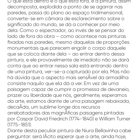
O que está dentro é o que está fora, e a pintura, assim
decomposta, explodida a ponto de se agarrar nas
paredes, passa do plano ao espaço tridimensional,
converte-se em câmara de esclarecimento sobre o
significado do mundo, se dá a conhecer por meio
dela. Como o espectador, ao invés de se pensar do
lado de fora da obra – como acontece nas pinturas
fixadas nas paredes, mesmo daquelas de proporções
monumentais que parecem engolir o corpo daquele
que se coloca diante dela – ao entrar dentro dessa
pintura, e ele provavelmente de imediato não se dará
conta que ao entrar nessa sala está entrando dentro
de uma pintura, ver-se-a capturado por ela. Mas não
há dúvida que o aspecto mais sensÃ­vel da armadilha
consiste naquilo que ela dá a ver. Em vez de uma
paisagem capaz de cumprir a promessa de devaneio,
prazer ou liberdade que nós, geralmente, esperamos
da arte, estamos diante de uma paisagem rebaixada,
decaÃ­da, um sublime longe dos recursos
arrebatadores das magnÃ­ficas paisagens pintadas
por Caspar David Friedrich (1774-1840) e William Turner
(1775-1851).
Diante desta peculiar pintura de Niura Bellavinha cabe
perguntar: será lÃ­cito esperar que a arte, ainda hoje,