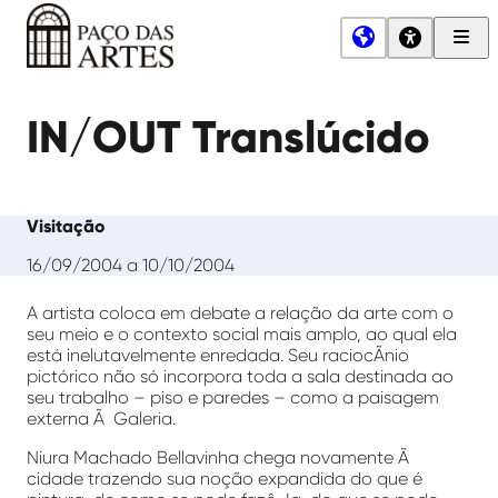
Men
Princ
Paço
das
IN/OUT Translúcido
Artes
Visitação
16/09/2004 a 10/10/2004
A artista coloca em debate a relação da arte com o
seu meio e o contexto social mais amplo, ao qual ela
está inelutavelmente enredada. Seu raciocÃ­nio
pictórico não só incorpora toda a sala destinada ao
seu trabalho – piso e paredes – como a paisagem
externa Ã Galeria.
Niura Machado Bellavinha chega novamente Ã
cidade trazendo sua noção expandida do que é