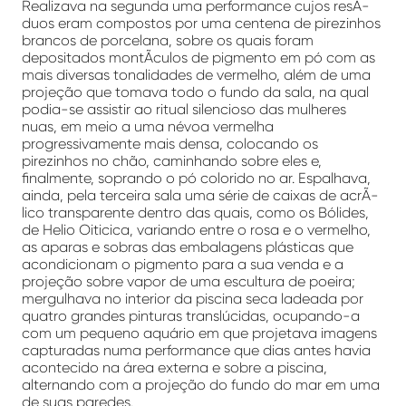
Realizava na segunda uma performance cujos resÃ­
duos eram compostos por uma centena de pirezinhos
brancos de porcelana, sobre os quais foram
depositados montÃ­culos de pigmento em pó com as
mais diversas tonalidades de vermelho, além de uma
projeção que tomava todo o fundo da sala, na qual
podia-se assistir ao ritual silencioso das mulheres
nuas, em meio a uma névoa vermelha
progressivamente mais densa, colocando os
pirezinhos no chão, caminhando sobre eles e,
finalmente, soprando o pó colorido no ar. Espalhava,
ainda, pela terceira sala uma série de caixas de acrÃ­
lico transparente dentro das quais, como os Bólides,
de Helio Oiticica, variando entre o rosa e o vermelho,
as aparas e sobras das embalagens plásticas que
acondicionam o pigmento para a sua venda e a
projeção sobre vapor de uma escultura de poeira;
mergulhava no interior da piscina seca ladeada por
quatro grandes pinturas translúcidas, ocupando-a
com um pequeno aquário em que projetava imagens
capturadas numa performance que dias antes havia
acontecido na área externa e sobre a piscina,
alternando com a projeção do fundo do mar em uma
de suas paredes.