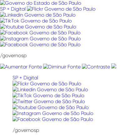
Pular
para
SP + Digital
o
conteúdo
/governosp
SP + Digital
/governosp