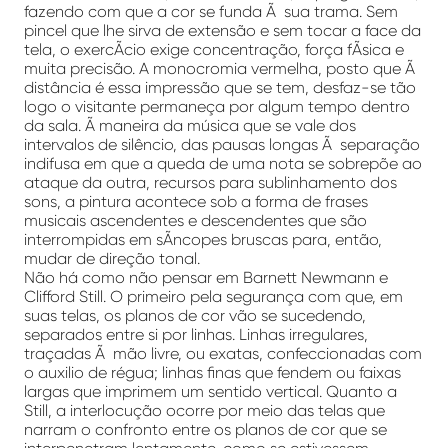
fazendo com que a cor se funda Ã sua trama. Sem
pincel que lhe sirva de extensão e sem tocar a face da
tela, o exercÃ­cio exige concentração, força fÃ­sica e
muita precisão. A monocromia vermelha, posto que Ã
distância é essa impressão que se tem, desfaz-se tão
logo o visitante permaneça por algum tempo dentro
da sala. Ã maneira da música que se vale dos
intervalos de silêncio, das pausas longas Ã separação
indifusa em que a queda de uma nota se sobrepõe ao
ataque da outra, recursos para sublinhamento dos
sons, a pintura acontece sob a forma de frases
musicais ascendentes e descendentes que são
interrompidas em sÃ­ncopes bruscas para, então,
mudar de direção tonal.
Não há como não pensar em Barnett Newmann e
Clifford Still. O primeiro pela segurança com que, em
suas telas, os planos de cor vão se sucedendo,
separados entre si por linhas. Linhas irregulares,
traçadas Ã mão livre, ou exatas, confeccionadas com
o auxilio de régua; linhas finas que fendem ou faixas
largas que imprimem um sentido vertical. Quanto a
Still, a interlocução ocorre por meio das telas que
narram o confronto entre os planos de cor que se