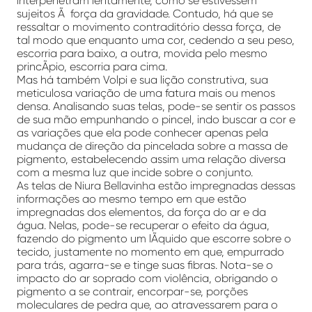
interpenetram lentamente, como se estivessem
sujeitos Ã força da gravidade. Contudo, há que se
ressaltar o movimento contraditório dessa força, de
tal modo que enquanto uma cor, cedendo a seu peso,
escorria para baixo, a outra, movida pelo mesmo
princÃ­pio, escorria para cima.
Mas há também Volpi e sua lição construtiva, sua
meticulosa variação de uma fatura mais ou menos
densa. Analisando suas telas, pode-se sentir os passos
de sua mão empunhando o pincel, indo buscar a cor e
as variações que ela pode conhecer apenas pela
mudança de direção da pincelada sobre a massa de
pigmento, estabelecendo assim uma relação diversa
com a mesma luz que incide sobre o conjunto.
As telas de Niura Bellavinha estão impregnadas dessas
informações ao mesmo tempo em que estão
impregnadas dos elementos, da força do ar e da
água. Nelas, pode-se recuperar o efeito da água,
fazendo do pigmento um lÃ­quido que escorre sobre o
tecido, justamente no momento em que, empurrado
para trás, agarra-se e tinge suas fibras. Nota-se o
impacto do ar soprado com violência, obrigando o
pigmento a se contrair, encorpar-se, porções
moleculares de pedra que, ao atravessarem para o