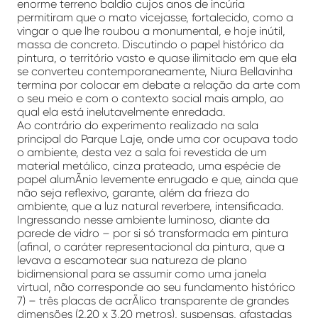
enorme terreno baldio cujos anos de incúria
permitiram que o mato vicejasse, fortalecido, como a
vingar o que lhe roubou a monumental, e hoje inútil,
massa de concreto. Discutindo o papel histórico da
pintura, o território vasto e quase ilimitado em que ela
se converteu contemporaneamente, Niura Bellavinha
termina por colocar em debate a relação da arte com
o seu meio e com o contexto social mais amplo, ao
qual ela está inelutavelmente enredada.
Ao contrário do experimento realizado na sala
principal do Parque Laje, onde uma cor ocupava todo
o ambiente, desta vez a sala foi revestida de um
material metálico, cinza prateado, uma espécie de
papel alumÃ­nio levemente enrugado e que, ainda que
não seja reflexivo, garante, além da frieza do
ambiente, que a luz natural reverbere, intensificada.
Ingressando nesse ambiente luminoso, diante da
parede de vidro – por si só transformada em pintura
(afinal, o caráter representacional da pintura, que a
levava a escamotear sua natureza de plano
bidimensional para se assumir como uma janela
virtual, não corresponde ao seu fundamento histórico
7) – três placas de acrÃ­lico transparente de grandes
dimensões (2,20 x 3,20 metros), suspensas, afastadas