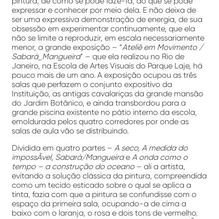
pintura, de como se pode fazê-Ia, do que se pode
expressar e conhecer por meio dela. E não deixa de
ser uma expressiva demonstração de energia, de sua
obsessão em experimentar continuamente, que ela
não se limite a reproduzir, em escala necessariamente
menor, a grande exposição – “
Ateliê em Movimento /
Sabará_Mangueira
” – que ela realizou no Rio de
Janeiro, na Escola de Artes Visuais do Parque Laje, há
pouco mais de um ano. A exposição ocupou as três
salas que perfazem o conjunto expositivo da
Instituição, as antigas cavalariças da grande mansão
do Jardim Botânico, e ainda transbordou para a
grande piscina existente no pátio interno da escola,
emoldurada pelos quatro corredores por onde as
salas de aula vão se distribuindo.
Dividida em quatro partes –
A seco, A medida do
impossÃ­vel, Sabará/Mangueira
e
A onda como o
tempo – a construção do oceano
– ali a artista,
evitando a solução clássica da pintura, compreendida
como um tecido esticado sobre o qual se aplica a
tinta, fazia com que a pintura se confundisse com o
espaço da primeira sala, ocupando-a de cima a
baixo com o laranja, o rosa e dois tons de vermelho.