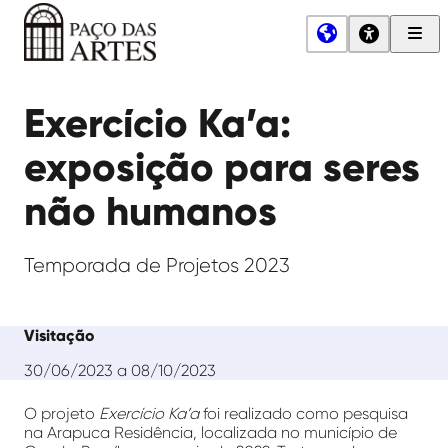
Men
Princ
Paço
das
Exercício Ka’a:
Artes
exposição para seres
não humanos
Temporada de Projetos 2023
Visitação
30/06/2023 a 08/10/2023
O projeto
Exercício Ka’a
foi realizado como pesquisa
na Arapuca Residência, localizada no município de