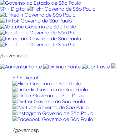
Pular
para
SP + Digital
o
conteúdo
/governosp
SP + Digital
/governosp