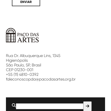
Paço
das
Artes
Rua Dr. Albuquerque Lins, 1345
Higienópolis
São Paulo, SP, Brasil
CEP 01230-001
+55 (11) 4810-0392
faleconoscopda@pacodasartes.org.br
Buscar
por: