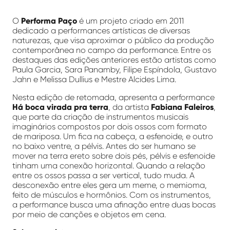
O
Performa Paço
é um projeto criado em 2011
dedicado a performances artísticas de diversas
naturezas, que visa aproximar o público da produção
contemporânea no campo da performance. Entre os
destaques das edições anteriores estão artistas como
Paula Garcia, Sara Panamby, Filipe Espíndola, Gustavo
Jahn e Melissa Dullius e Mestre Alcides Lima.
Nesta edição de retomada, apresenta a performance
Há boca virada pra terra
, da artista
Fabiana Faleiros
,
que parte da criação de instrumentos musicais
imaginários compostos por dois ossos com formato
de mariposa. Um fica na cabeça, a esfenoide, e outro
no baixo ventre, a pélvis. Antes do ser humano se
mover na terra ereto sobre dois pés, pélvis e esfenoide
tinham uma conexão horizontal. Quando a relação
entre os ossos passa a ser vertical, tudo muda. A
desconexão entre eles gera um meme, o memioma,
feito de músculos e hormônios. Com os instrumentos,
a performance busca uma afinação entre duas bocas
por meio de canções e objetos em cena.