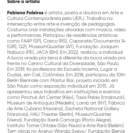
Sobre a artista
Fabiana Faleiros
é artista, poeta e doutora em Arte e
Cultura Contemporânea pela UERJ. Trabalha na
intersecção entre arte e invenção de pedagogias.
Costuma criar instalações ativadas com música, vídeo
e performances. Participou de residências artísticas
como FAAP (SP), Casco (RS), Capacete/Documenta 14
(GR), Q21, MuseumQuartier (AT), Fundação Joaquim
Nabuco (PE), JACA (BH). Em 2022, realizou a individual
A boca virada pra terra é diferente da boca virada pra
frente no Centro Cultural da Diversidade, São Paulo.
Em 2019, foi professora da Escuela Incierta, Lugar a
Dudas, em Cali, Colômbia. Em 2018, participou da 10th
Berlin Biennale com Mastur Bar, projeto iniciado em
São Paulo como exposição individual em 2015. Já
apresentou seus trabalhos em instituições e eventos
como Pinchuk Art Center (Kiev), Taxis Palais (Innsbruck),
Museum de Antioquia (Medelín), Lamb art (NY), Fábrica
de Arte Cubana (Havana), Zacheta National Gallery
(Varsóvia), HAU Theater (Berlin), MuseumQuartier
(Viena), Fundação Iberê Camargo (Porto Alegre),
Instituto Tomie Ohtake (São Paulo) e Arte Pará (Belém).
Tem obras no Acervo Wanda Svevo/ Fundação Bienal