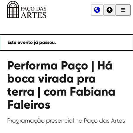
Men
Princ
Paço
das
Artes
Este evento já passou.
Performa Paço | Há
boca virada pra
terra | com Fabiana
Faleiros
Programação presencial no Paço das Artes