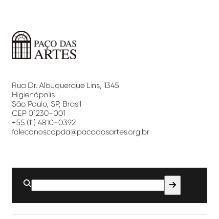
Paço
das
Artes
Rua Dr. Albuquerque Lins, 1345
Higienópolis
São Paulo, SP, Brasil
CEP 01230-001
+55 (11) 4810-0392
faleconoscopda@pacodasartes.org.br
Buscar
por: