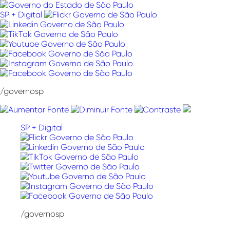
Pular
para
SP + Digital
o
conteúdo
/governosp
SP + Digital
/governosp